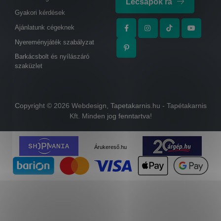
Lecsapok rá
Gyakori kérdések
Ajánlatunk cégeknek
Nyereményjáték szabályzat
Barkácsbolt és nyílászáró
szaküzlet
Copyright ©
2026
Webdesign
,
Tapetakarnis.hu
- Tapétakarnis
Kft. Minden jog fenntartva!
Árukereső.hu