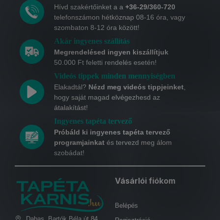
Hívd szakértőinket a a
+36-29/360-720
telefonszámon hétköznap 08-16 óra, vagy
szombaton 8-12 óra között!
Akár ingyenes szállítás
Megrendelésed ingyen kiszállítjuk
50.000 Ft feletti rendelés esetén!
Videós tippek minden mennyiségben
Elakadtál?
Nézd meg videós tippjeinket
,
hogy saját magad elvégezhesd az
átalakítást!
Ingyenes tapéta tervező
Próbáld ki ingyenes tapéta tervező
programjainkat
és tervezd meg álom
szobádat!
Vásárlói fiókom
Belépés
Dabas, Bartók Béla út 84.