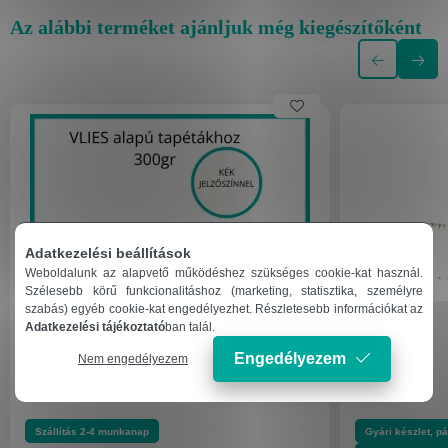
Az alábbi terméket ajánljuk még kiegészítőként
Adatkezelési beállítások
Weboldalunk az alapvető működéshez szükséges cookie-kat használ.
Szélesebb körű funkcionalitáshoz (marketing, statisztika, személyre
szabás) egyéb cookie-kat engedélyezhet. Részletesebb információkat az
Adatkezelési tájékoztató
ban talál.
Engedélyezem
Nem engedélyezem
Szállítás 2-4 munkanap
Gyári készlet, pá