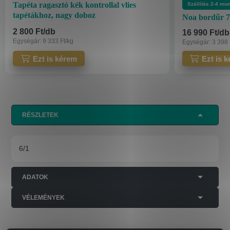
Tapéta ragasztó kék kontrollal vlies
Szállítás 2-4 mu
tapétákhoz, nagy doboz
Noa bordűr 7
2 800
Ft
/
db
16 990
Ft
/
db
Egységár:
9 333
Ft
/
kg
Egységár:
3 398
RÉSZLETEK
6/1
ADATOK
VÉLEMÉNYEK