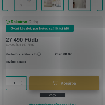
Raktáron
2 db
Gyári készlet, pár hetes szállítási idő
27 490
Ft
/
db
Egységár:
5 167
Ft
/
m2
Várható szállítási idő
:
2026.08.07
További adatok
Kosárba
vagy
Visszahívást/segítséget kérek