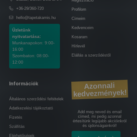
Regisztráció
+36-29/360-720
Profilom
hello@tapetakarnis.hu
Címeim
Kedvenceim
Üzletünk
nyitvatartása:
Kosaram
Munkanapokon: 9:00-
Hírlevél
16:00
Elállás a szerződéstől
Szombaton: 08:00-
12:00
Információk
Azonnali
kedvezmények!
Általános szerződési feltételek
Adatkezelési tájékoztató
Add meg neved és email
címed, mi pedig azonnal
Fizetés
értesítünk legújabb akcióinkról
és újdonságainkról!
Szállítás
Elérhetőségek